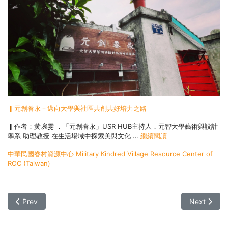
▎元創眷永－邁向大學與社區共創共好培力之路
▎作者：黃琬雯 ．「元創眷永」USR HUB主持人．元智大學藝術與設計
學系 助理教授 在生活場域中探索美與文化 …
繼續閱讀
中華民國眷村資源中心 Military Kindred Village Resource Center of
ROC (Taiwan)
Previous article: 【新聞】元智大學羅嘉惠老師攜手特教生 用
Next ar
Prev
Next