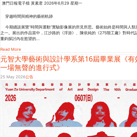
澳門日報電子檔 黃素君 2026年6月29 星期一
穿越時間與精神的藝術軌跡
今期續談展覽“時間與運動”實驗影像展的所見所思。藝術始終是時間與人類
之一。展出的作品當中，江沙路的《浮游》、陳依純的《275階工廠》對時代
董鈞探討內在慾望的...
Read More
元智大學藝術與設計學系第16屆畢業展《有
一場無聲的進行式》
25 May 2026
公告