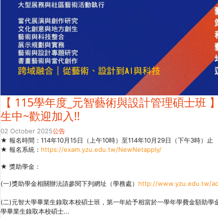
【 115學年度_元智藝術與設計管理碩士班 
生中~歡迎加入!!
02 October 2025
公告
★ 報名時間：114年10月15日（上午10時）至114年10月29日（下午3時）止
★ 報名系統：
https://exam.yzu.edu.tw/NewNetapply/
★ 獎助學金：
(一)獎助學金相關辦法請參閱下列網址（學務處）
http://www.yzu.edu.tw/ad
(二)元智大學畢業生錄取本校碩士班，第一年給予相當於一學年學費金額助學
學畢業生錄取本校碩士...