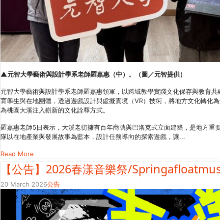
▲元智大學藝術與設計學系老師羅嘉惠（中）。（圖／元智提供）
元智大學藝術與設計學系老師羅嘉惠領軍，以跨域教學實踐文化保存與教育共
育學生與在地團體，透過遊戲設計與虛擬實境（VR）技術，將地方文化轉化
為桃園大溪注入嶄新的文化詮釋方式。
羅嘉惠老師5日表示，大溪老街擁有百年商號與巴洛克式立面建築，是地方重
隊以在地產業與發展故事為藍本，設計任務導向的探索遊戲，讓...
Read More
【公告】2026春漾音樂祭/Springafloatmusicf
20 March 2026
公告