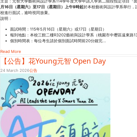
主旨：元智大學藝術與設計學系114學年度大學申請入學第二階段指定項目『
月
16
日（星期六）至
17
日（星期日）上午
9
時起
於本校藝術與設計學系舉行，
校進行面試，逾時視同放棄。
說明：
面試時間：115年5月16日（星期六）或17日（星期日）
報到地點：本校三館二樓R3202藝術與設計學系（桃園市中壢區遠東路1
個別時間表：每位考生請於個別面試時間前20分鐘完...
Read More
【公告】花Young元智 Open Day
24 March 2026
公告