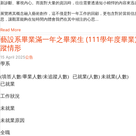
新診斷、審視內心。而面對大量的資訊時，往往需要透過短小精悍的內容來迅
展覽將其概念融入藝術創作，這不僅是對一年工作的回顧，更包含對於當前信
思，讓觀眾能夠在短時間內體會我們在其中傾注的心思...
Read More
藝設系畢業滿一年之畢業生 (111學年度畢業
蹤情形
15 April 2025
公告
學系
(填答人數/畢業人數/未追蹤人數)
已就業(人數)
未就業(人數)
已就業
工作狀況
未就業
未就業原因
全職