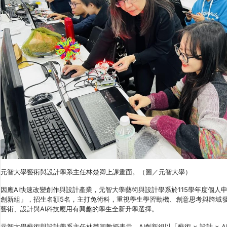
元智大學藝術與設計學系主任林楚卿上課畫面。（圖／元智大學）
因應AI快速改變創作與設計產業，元智大學藝術與設計學系於115學年度個人申
創新組」，招生名額5名，主打免術科，重視學生學習動機、創意思考與跨域
藝術、設計與AI科技應用有興趣的學生全新升學選擇。
元智大學藝術與設計學系主任林楚卿教授表示，AI創新組以「藝術 × 設計 × 