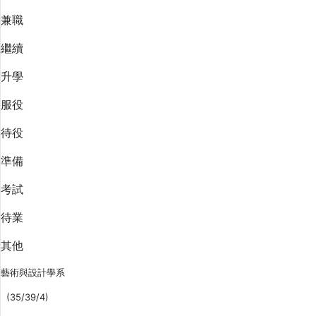
兼職
繼續
升學
服役
待役
準備
考試
待業
其他
藝術與設計學系
(35/39/4)