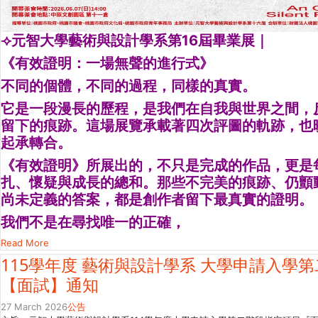
⟢元智大學藝術與設計學系第16屆畢業展｜
《有效證明：一場無聲的進行式》
不同的個體，不同的過程，同樣的真實。
它是一段漫長的歷程，是我們在自我與世界之間，
留下的痕跡。這場展覽承載著四次評圖的軌跡，也
起承轉合。
《有效證明》所展出的，不只是完成的作品，更是
扎、懷疑與成長的總和。那些不完美的痕跡、仍顫
尚未定義的答案，都是創作者留下最真實的證明。
我們不是在尋找唯一的正確，
Read More
115學年度 藝術與設計學系 大學申請入學
【面試】通知
27 March 2026
公告