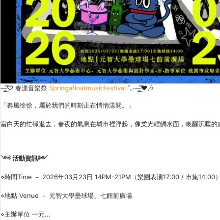
—̳͟͞͞♡ 春漾音樂祭
Springafloatmusicfestival
˚₊·—̳͟͞͞♥🎶
「春風徐徐，屬於我們的時刻正在悄悄漾開。」
當白天的忙碌退去，春夜的氣息在城市裡浮起，像柔光輕觸水面，喚醒沉睡的
༺ 活動資訊༻
⋄時間Time － 2026年03月23日 14PM-21PM（樂團表演17:00 / 市集14:00
⋄地點 Venue － 元智大學壘球場、七館前廣場
⋄主辦單位 一元...