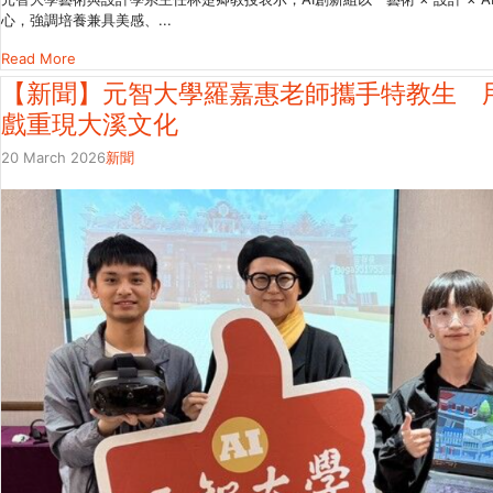
心，強調培養兼具美感、...
Read More
【新聞】元智大學羅嘉惠老師攜手特教生 用
戲重現大溪文化
20 March 2026
新聞