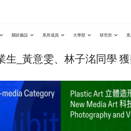
關於藝設
系所成員
大學部
研究所
系
業生_黃意雯、林子洺同學 