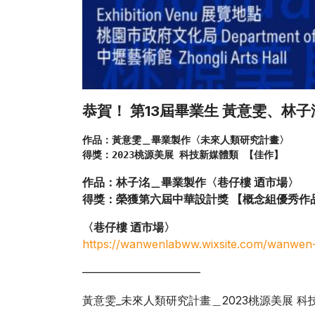
恭賀！ 第13屆畢業生 黃意雯、林
作品：黃意雯＿畢業製作〈未來人類研究計畫〉
得獎：2023桃源美展 科技新媒體類 【佳作】
作品：林子洺＿畢業製作〈巷仔樓 迺市場〉
得獎：榮獲第六屆中華設計獎 【概念組優秀作
〈巷仔樓 迺市場〉
https://wanwenlabww.wixsite.com/wanw
——————————–
黃意雯_未來人類研究計畫＿2023桃源美展 科