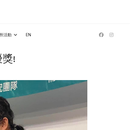
所活動
EN
獎!