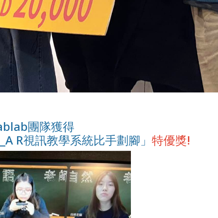
blab團隊獲得
賽_A R視訊教學系統比手劃腳」
特優獎!