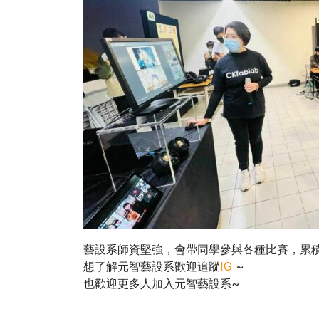
藝設系師資堅強，會帶同學參與各種比賽，累積
想了解元智藝設系歡迎追蹤
IG
~
也歡迎更多人加入元智藝設系~