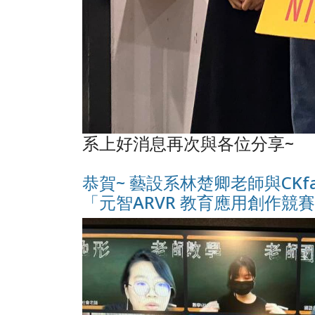
系上好消息再次與各位分享~
恭賀~ 藝設系林楚卿老師與CKfa
「元智ARVR 教育應用創作競