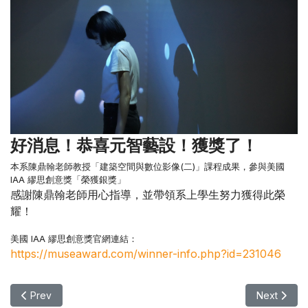
好消息！恭喜元智藝設！獲獎了！
本系陳鼎翰老師教授「建築空間與數位影像(二)」課程成果，參與美國
IAA 繆思創意獎「榮獲銀獎」
感謝陳鼎翰老師用心指導，並帶領系上學生努力獲得此榮
耀！
美國 IAA 繆思創意獎官網連結：
https://museaward.com/winner-info.php?id=231046
Previous article: 【賀】本系黃琬雯老師及羅嘉惠老師榮獲『11
Next ar
Prev
Next