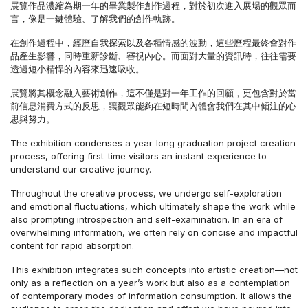
展覽作品濃縮為期一年的畢業製作創作過程，對於初次進入展場的觀眾而
言，像是一鍵體驗、了解我們的創作軌跡。
在創作過程中，經歷自我探索以及各種情感的波動，這些歷程最終會對作
品產生影響，同時重新診斷、審視內心。而面對大量的資訊時，往往需要
透過短小精悍的內容來迅速吸收。
展覽將其概念融入藝術創作，這不僅是對一年工作的回顧，更包含對於當
前信息消費方式的反思，讓觀眾能夠在短時間內體會我們在其中傾注的心
思與努力。
The exhibition condenses a year-long graduation project creation
process, offering first-time visitors an instant experience to
understand our creative journey.
Throughout the creative process, we undergo self-exploration
and emotional fluctuations, which ultimately shape the work while
also prompting introspection and self-examination. In an era of
overwhelming information, we often rely on concise and impactful
content for rapid absorption.
This exhibition integrates such concepts into artistic creation—not
only as a reflection on a year’s work but also as a contemplation
of contemporary modes of information consumption. It allows the