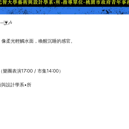
—̳͟͞͞♥🎶
」
，像柔光輕觸水面，喚醒沉睡的感官。
（樂團表演17:00 / 市集14:00）
術與設計學系•所