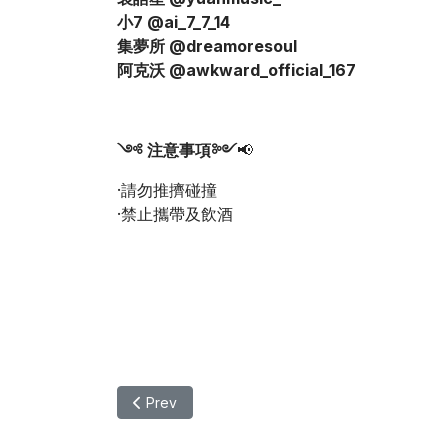
小7 @ai_7_7_14
集夢所 @dreamoresoul
阿克沃 @awkward_official_167
༺ 注意事項༻
📢
·請勿推擠碰撞
·禁止攜帶及飲酒
Previous article: 【公告】花Young元智 Open Da
Prev