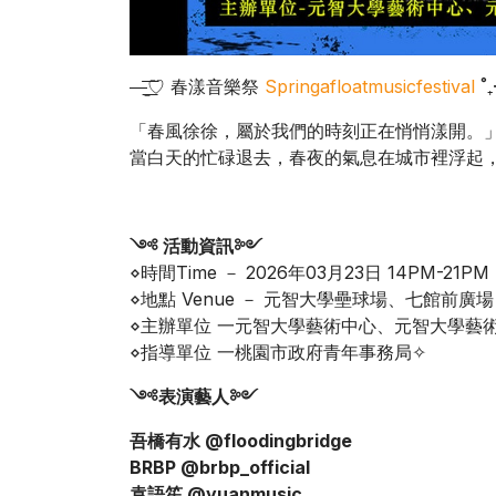
—̳͟͞͞♡ 春漾音樂祭
Springafloatmusicfestival
˚₊·
「春風徐徐，屬於我們的時刻正在悄悄漾開。
當白天的忙碌退去，春夜的氣息在城市裡浮起
༺ 活動資訊༻
⋄時間Time － 2026年03月23日 14PM-21PM
⋄地點 Venue － 元智大學壘球場、七館前廣場
⋄主辦單位 一元智大學藝術中心、元智大學藝
⋄指導單位 一桃園市政府青年事務局✧
༺表演藝人
༻
吾橋有水 @floodingbridge
BRBP @brbp_official
袁語笙 @yuanmusic_