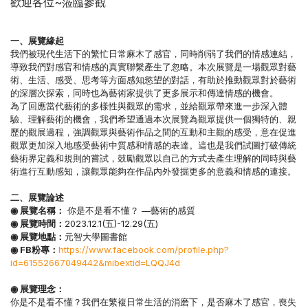
歡迎各位~蒞臨參觀
一、展覽緣起
我們被現代生活下的繁忙日常麻木了感官，同時削弱了我們的情感連結，
導致我們對感官和情感的真實聯繫產生了忽略。本次展覽是一場觀眾對藝
術、生活、感受、思考等方面感知慾望的對話，有助於推動觀眾對於藝術
的深層次探索，同時也為藝術家提供了更多展示和傳達情感的機會。
為了回應當代藝術的多樣性與觀眾的需求，並給觀眾帶來進一步深入體
驗、理解藝術的機會，我們希望通過本次展覽為觀眾提供一個獨特的、親
歷的觀展過程，強調觀眾與藝術作品之間的互動和主觀的感受，意在促進
觀眾更加深入地感受藝術中質感和情感的表達。這也是我們試圖打破傳統
藝術界定義和規則的嘗試，鼓勵觀眾以自己的方式去產生理解的同時與藝
術進行互動感知，讓觀眾能夠在作品內外發掘更多的意義和情感的連接。
二、展覽論述
◉ 展覽名稱：
你是不是看不懂？ —藝術的感質
◉ 展覽時間：
2023.12.1(五)-12.29(五)
◉ 展覽地點：
元智大學圖書館
◉ FB粉專：
https://www.facebook.com/profile.php?
id=61552667049442&mibextid=LQQJ4d
◉ 展覽理念：
你是不是看不懂？我們在繁複日常生活的消磨下，是否麻木了感官，喪失