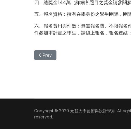
四、總獎金144萬（詳細各題目之獎金請參閱
五、報名資格：擁有在學身份之學生團隊，團隊
六、報名費用與件數：無需報名費、不限報名件數。
件參加本計畫之學生，請線上報名，報名連結
Previous article: 【徵件】「創意狂想巢向未
Prev
Copyright © 2020 元智大學藝術與設計學系. All right
reserved.