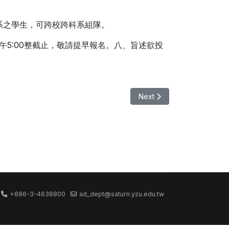
系之學生，可跨校跨科系組隊。
下午5:00整截止，敬請提早報名。八、旨述欲投
Next article: 【展覽】2
Next
+886-3-4638800
ad_dept@saturn.yzu.edu.tw