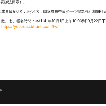
參賽辦法簡章）。
成員最多6名，最少1名，團隊成員中最少一位需為設計相關科
七、報名時間：本(114)年10月1日上午10:00到10月22日
：
https://yodexiac.bhuntr.com/tw/
來」2025智慧化居住空間創意競賽
s