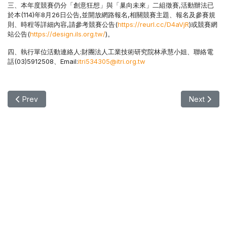
三、本年度競賽仍分「創意狂想」與「巢向未來」二組徵賽,活動辦法已
於本(114)年8月26日公告,並開放網路報名,相關競賽主題、報名及參賽規
則、時程等詳細內容,請參考競賽公告(
https://reurl.cc/D4aVjR
)或競賽網
站公告(
https://design.ils.org.tw/
)。
四、執行單位活動連絡人:財團法人工業技術研究院林承慧小姐、聯絡電
話(03)5912508、Email:
itri534305@itri.org.tw
Previous article: 【徵件】2026第22屆空間設計學術論文及
Next ar
Prev
Next