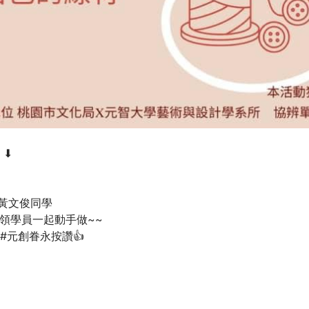
 ⬇
三黃文俊同學
帶領學員一起動手做~~
#元創眷永按讚👍