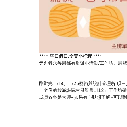
****
平日假日.文青小行程
****
元創眷永每周都有舉辦小活動/工作坊、展覽
—–
剛辦完11/18、11/25藝術與設計管理所 碩
「文俊的梭織課馬村風景畫L1,L2」工作坊
成員各各是大師~如果有心動想了解~可以到
—–