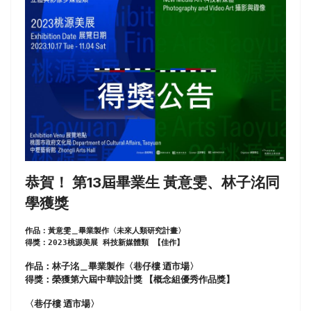
恭賀！ 第13屆畢業生 黃意雯、林子洺同
學獲獎
作品：黃意雯＿畢業製作〈未來人類研究計畫〉
得獎：2023桃源美展 科技新媒體類 【佳作】
作品：林子洺＿畢業製作〈巷仔樓 迺市場〉
得獎：榮獲第六屆中華設計獎 【概念組優秀作品獎】
〈巷仔樓 迺市場〉