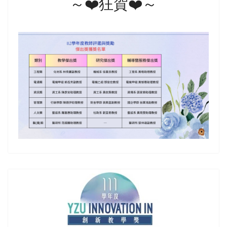
～❤️狂賀❤️～