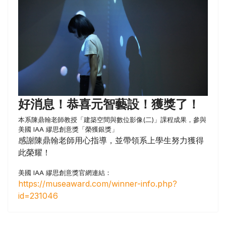
好消息！恭喜元智藝設！獲獎了！
本系陳鼎翰老師教授「建築空間與數位影像(二)」課程成果，參與
美國 IAA 繆思創意獎「榮獲銀獎」
感謝陳鼎翰老師用心指導，並帶領系上學生努力獲得
此榮耀！
美國 IAA 繆思創意獎官網連結：
https://museaward.com/winner-info.php?
id=231046